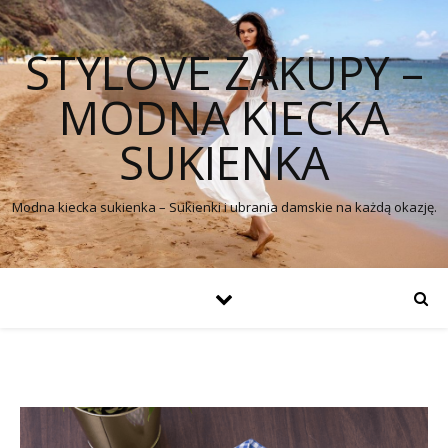
STYLOVE ZAKUPY –
MODNA KIECKA
SUKIENKA
Modna kiecka sukienka – Sukienki i ubrania damskie na każdą okazję.