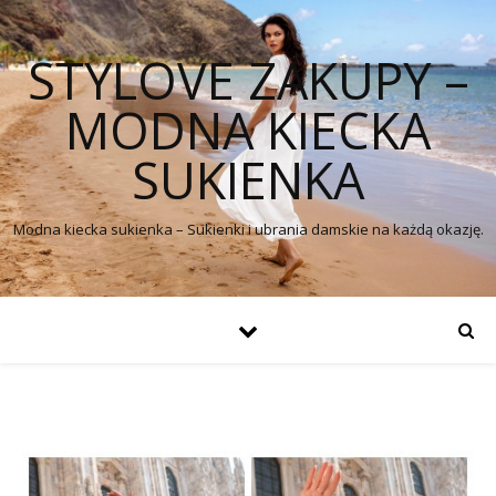
STYLOVE ZAKUPY –
MODNA KIECKA
SUKIENKA
Modna kiecka sukienka – Sukienki i ubrania damskie na każdą okazję.