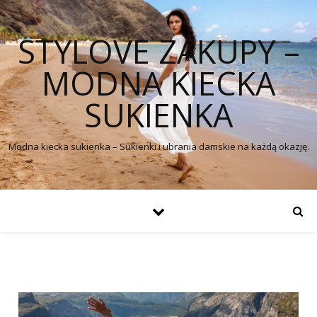
STYLOVE ZAKUPY –
MODNA KIECKA
SUKIENKA
Modna kiecka sukienka – Sukienki i ubrania damskie na każdą okazję.