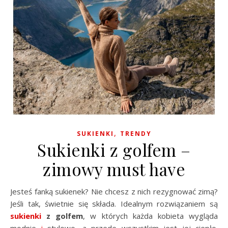
,
SUKIENKI
TRENDY
Sukienki z golfem –
zimowy must have
Jesteś fanką sukienek? Nie chcesz z nich rezygnować zimą?
Jeśli tak, świetnie się składa. Idealnym rozwiązaniem są
sukienki
z golfem
, w których każda kobieta wygląda
modnie
i
stylowo, a przede wszystkim jest jej ciepło.