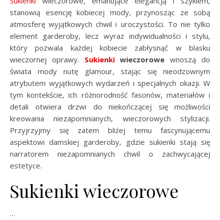
Sukienki
wieczorowe, emanujące elegancją i szykiem,
stanowią esencję kobiecej mody, przynosząc ze sobą
atmosferę wyjątkowych chwil i uroczystości. To nie tylko
element garderoby, lecz wyraz indywidualności i stylu,
który pozwala każdej kobiecie zabłysnąć w blasku
wieczornej oprawy.
Sukienki
wieczorowe
wnoszą do
świata mody nutę glamour, stając się nieodzownym
atrybutem wyjątkowych wydarzeń i specjalnych okazji. W
tym kontekście, ich różnorodność fasonów, materiałów i
detali otwiera drzwi do niekończącej się możliwości
kreowania niezapomnianych, wieczorowych stylizacji.
Przyjrzyjmy się zatem bliżej temu fascynującemu
aspektowi damskiej garderoby, gdzie sukienki stają się
narratorem niezapomnianych chwil o zachwycającej
estetyce.
Sukienki wieczorowe
…