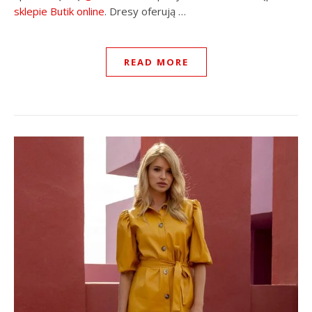
sklepie
Butik online
. Dresy oferują …
READ MORE