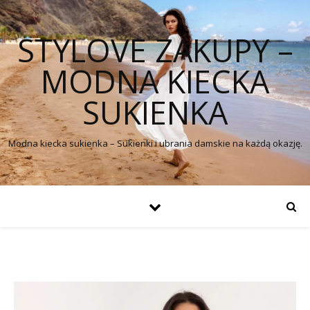
STYLOVE ZAKUPY –
MODNA KIECKA
SUKIENKA
Modna kiecka sukienka – Sukienki i ubrania damskie na każdą okazję.