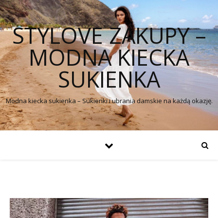
STYLOVE ZAKUPY –
MODNA KIECKA
SUKIENKA
Modna kiecka sukienka – Sukienki i ubrania damskie na każdą okazję.