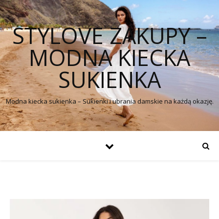
STYLOVE ZAKUPY –
MODNA KIECKA
SUKIENKA
Modna kiecka sukienka – Sukienki i ubrania damskie na każdą okazję.