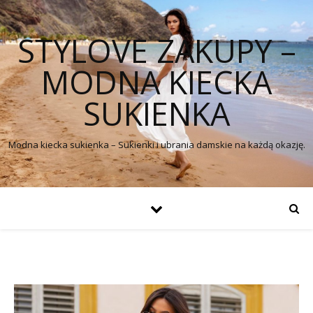
STYLOVE ZAKUPY –
MODNA KIECKA
SUKIENKA
Modna kiecka sukienka – Sukienki i ubrania damskie na każdą okazję.