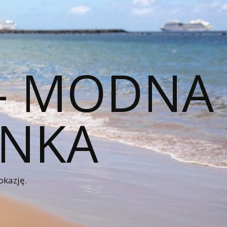
 – MODNA
ENKA
okazję.