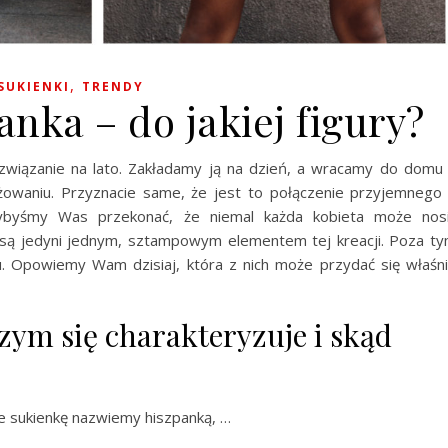
,
SUKIENKI
TRENDY
nka – do jakiej figury?
związanie na lato. Zakładamy ją na dzień, a wracamy do domu
żowaniu. Przyznacie same, że jest to połączenie przyjemnego
ałybyśmy Was przekonać, że niemal każda kobieta może nos
a są jedyni jednym, sztampowym elementem tej kreacji. Poza t
 Opowiemy Wam dzisiaj, która z nich może przydać się właśn
zym się charakteryzuje i skąd
że sukienkę nazwiemy hiszpanką, …