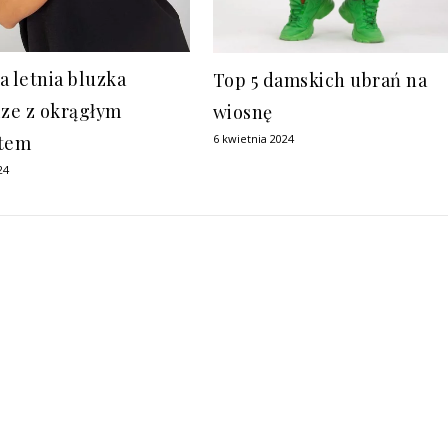
a letnia bluzka
Top 5 damskich ubrań na
ize z okrągłym
wiosnę
6 kwietnia 2024
ltem
24