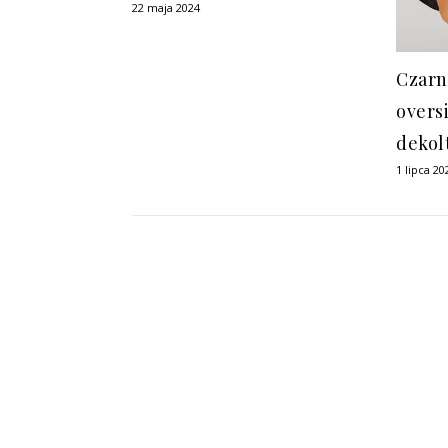
22 maja 2024
Czarn
overs
deko
1 lipca 20