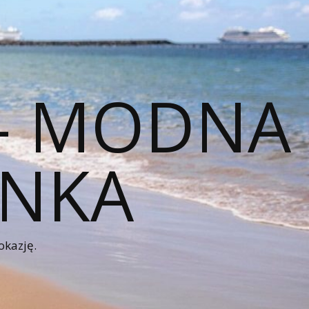
 – MODNA
ENKA
okazję.