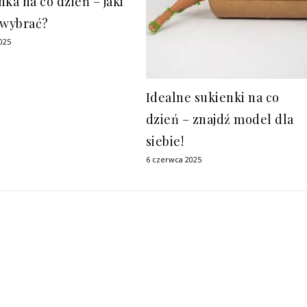
ka na co dzień – jaki
 wybrać?
025
Idealne sukienki na co
dzień – znajdź model dla
siebie!
6 czerwca 2025