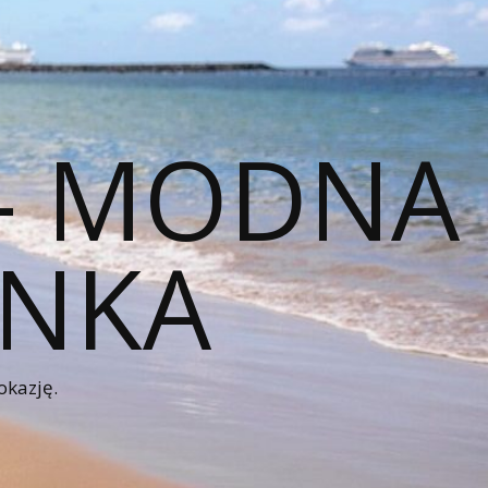
 – MODNA
ENKA
okazję.