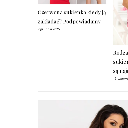
Czerwona sukienka kiedy ją
zakładać? Podpowiadamy
7 grudnia 2025
Rodza
sukie
są na
19 czerw