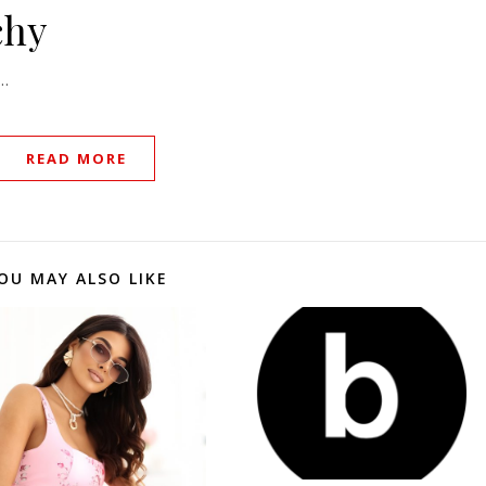
chy
…
READ MORE
OU MAY ALSO LIKE