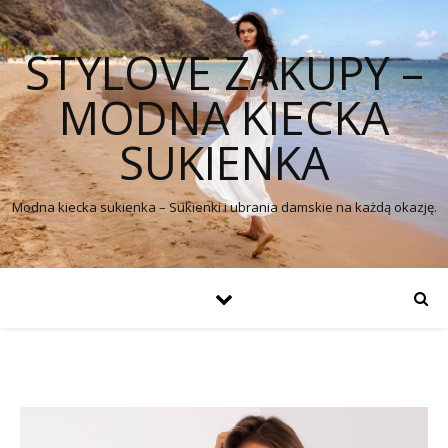
STYLOVE ZAKUPY –
MODNA KIECKA
SUKIENKA
Modna kiecka sukienka – Sukienki i ubrania damskie na każdą okazję.