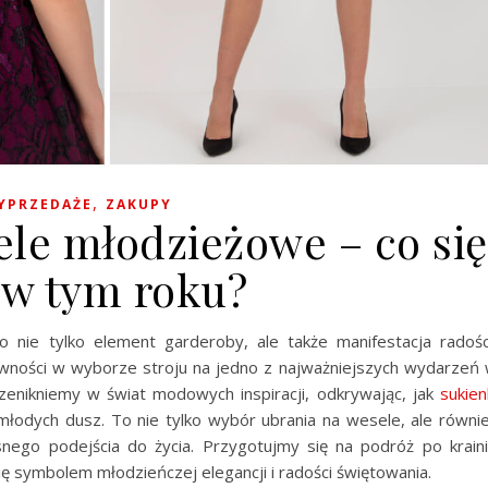
,
YPRZEDAŻE
ZAKUPY
ele młodzieżowe – co się
 w tym roku?
o nie tylko element garderoby, ale także manifestacja radośc
ywności w wyborze stroju na jedno z najważniejszych wydarzeń
zenikniemy w świat modowych inspiracji, odkrywając, jak
sukien
 młodych dusz. To nie tylko wybór ubrania na wesele, ale równi
snego podejścia do życia. Przygotujmy się na podróż po krain
ię symbolem młodzieńczej elegancji i radości świętowania.