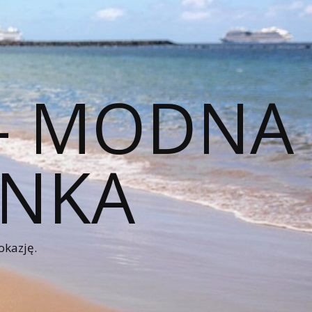
 – MODNA
ENKA
okazję.