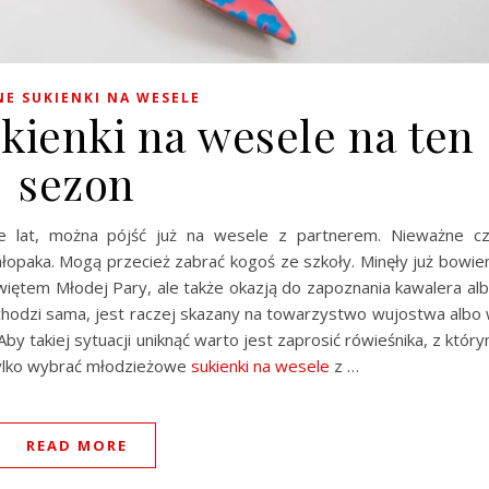
E SUKIENKI NA WESELE
kienki na wesele na ten
sezon
ie lat, można pójść już na wesele z partnerem. Nieważne c
łopaka. Mogą przecież zabrać kogoś ze szkoły. Minęły już bowi
świętem Młodej Pary, ale także okazją do zapoznania kawalera al
ychodzi sama, jest raczej skazany na towarzystwo wujostwa albo
 takiej sytuacji uniknąć warto jest zaprosić rówieśnika, z któr
 tylko wybrać młodzieżowe
sukienki na wesele
z …
READ MORE