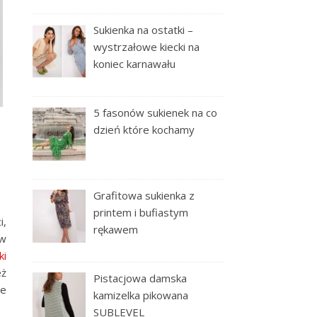
Sukienka na ostatki –
wystrzałowe kiecki na
koniec karnawału
5 fasonów sukienek na co
dzień które kochamy
Grafitowa sukienka z
printem i bufiastym
i,
rękawem
 w
ki
eż
Pistacjowa damska
ie
kamizelka pikowana
SUBLEVEL