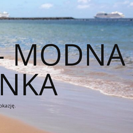
 – MODNA
ENKA
okazję.