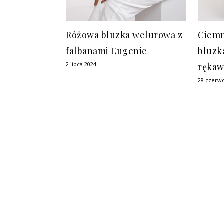
Różowa bluzka welurowa z
Ciem
falbanami Eugenie
bluzk
2 lipca 2024
ręka
28 czerw