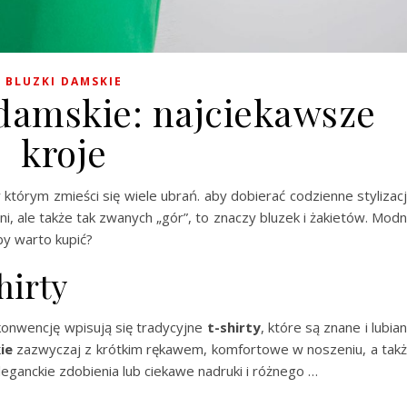
BLUZKI DAMSKIE
damskie: najciekawsze
kroje
którym zmieści się wiele ubrań. aby dobierać codzienne stylizac
i, ale także tak zwanych „gór”, to znaczy bluzek i żakietów. Mod
by warto kupić?
hirty
onwencję wpisują się tradycyjne
t-shirty
, które są znane i lubia
ie
zazwyczaj z krótkim rękawem, komfortowe w noszeniu, a tak
leganckie zdobienia lub ciekawe nadruki i różnego …