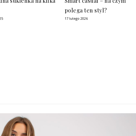
Smart casual – na czym
na sukienka na kilka
polega ten styl?
17 lutego 2026
25