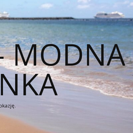
 – MODNA
ENKA
okazję.