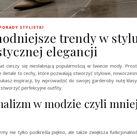
PORADY STYLISTKI
odniejsze trendy w styl
tycznej elegancji
u lat cieszy się niesłabnącą popularnością w świecie mody. Pros
tne detale to cechy, które pozwalają stworzyć stylowe, nowoczes
 szukasz inspiracji, by wprowadzić do swojej garderoby nutę klasy
 stworzyć perfekcyjne outfity.
malizm w modzie czyli mnie
ormy nie tylko podkreśla piękno, ale także zwiększa funkcjonalno