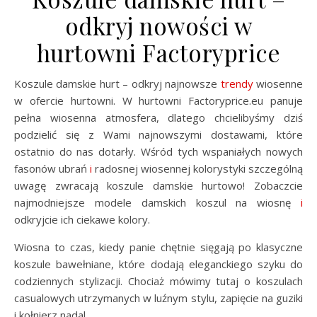
odkryj nowości w
hurtowni Factoryprice
Koszule damskie hurt – odkryj najnowsze
trendy
wiosenne
w ofercie hurtowni. W hurtowni Factoryprice.eu panuje
pełna wiosenna atmosfera, dlatego chcielibyśmy dziś
podzielić się z Wami najnowszymi dostawami, które
ostatnio do nas dotarły. Wśród tych wspaniałych nowych
fasonów ubrań
i
radosnej wiosennej kolorystyki szczególną
uwagę zwracają koszule damskie hurtowo! Zobaczcie
najmodniejsze modele damskich koszul na wiosnę
i
odkryjcie ich ciekawe kolory.
Wiosna to czas, kiedy panie chętnie sięgają po klasyczne
koszule bawełniane, które dodają eleganckiego szyku do
codziennych stylizacji. Chociaż mówimy tutaj o koszulach
casualowych utrzymanych w luźnym stylu, zapięcie na guziki
i kołnierz nadal …