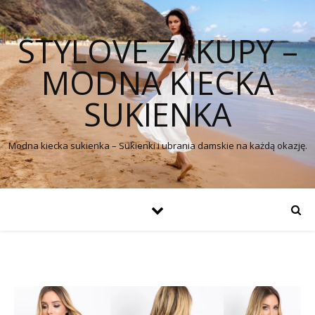
STYLOVE ZAKUPY –
MODNA KIECKA
SUKIENKA
Modna kiecka sukienka – Sukienki i ubrania damskie na każdą okazję.