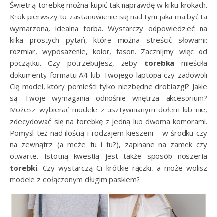
Świetną torebkę można kupić tak naprawdę w kilku krokach.
Krok pierwszy to zastanowienie się nad tym jaka ma być ta
wymarzona, idealna torba. Wystarczy odpowiedzieć na
kilka prostych pytań, które można streścić słowami:
rozmiar, wyposażenie, kolor, fason. Zacznijmy więc od
początku. Czy potrzebujesz, żeby
torebka
mieściła
dokumenty formatu A4 lub Twojego laptopa czy zadowoli
Cię model, który pomieści tylko niezbędne drobiazgi? Jakie
są Twoje wymagania odnośnie wnętrza akcesorium?
Możesz wybierać modele z usztywnianym dołem lub nie,
zdecydować się na torebkę z jedną lub dwoma komorami.
Pomyśl też nad ilością i rodzajem kieszeni – w środku czy
na zewnątrz (a może tu i tu?), zapinane na zamek czy
otwarte. Istotną kwestią jest także sposób noszenia
torebki
. Czy wystarczą Ci krótkie rączki, a może wolisz
modele z dołączonym długim paskiem?