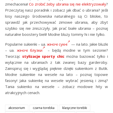
zmechacenia!
Co zrobić żeby ubrania się nie elektryzowały
?
Przeczytaj nasz poradnik i zobacz jak dbać o ubrania? Jeśli
losy naszego środowiska naturalnego są Ci bliskie, to
sprawdź jak przechowywać zimowe ubrania, aby zbyt
szybko się nie zniszczyły. Jak prać białe ubrania – poznaj
naturalne boostery bieli! Modne bluzy tommy hi i nie tylko.
Popularne sukienki – ua.
жіночі сукні
— na lato. Jakie bluzki
– ua.
жіночі блузки
– będą modne w tym sezonie?
Tworząc
stylizacje sporty chic
można bazować tylko i
wyłącznie na ubraniach z tak zwanej bazy garderoby.
Zainspiruj się i wyglądaj pięknie dzięki sukienkom z Butik.
Modne sukienkie na wesele na lato – poznaj topowe
fasony! Jaka sukienkę na wesele wybrać jesienią i zimą?
Tania sukienko na wesele – zobacz modowe hity w
atrakcyjnych cenach.
akcesorium
czarna torebka
klasyczne torebki