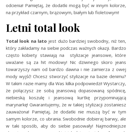
odcienia! Pamiętaj, że dodatki mogą być w innym kolorze,
na przykład czarnym, brązowym, białym lub fioletowym!
Letni total look
Total look na lato
jest dużo bardziej swobodny, niż ten,
który zakładamy na siebie podczas ważnych okazji. Bardzo
często kobiety stawiają na stylizacje jeansowe, które
uważane są za hit modowy! Nic dziwnego skoro jeans
towarzyszy nam od bardzo dawna i nie zamierza z owej
mody wyjść! Chcesz stworzyć stylizacje na bazie denimu?
W takim razie mamy dla Was kilka podpowiedzi! Wystarczy,
że połączysz ze sobą jeansową dopasowaną spódnicę,
niebieską koszulę i jeansową kurtkę przypominającą
marynarkę! Gwarantujemy, że w takiej stylizacji zostaniesz
zauważona! Pamiętaj, że dodatki nie muszą być w tym
samym kolorze, co ubrania. Swobodnie dobieraj barwy, ale
w taki sposób, aby do siebie pasowały! Najmodniejsze