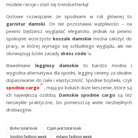
modele i kroje i stań się trendsetterką!
Gotowe rozwiązanie ze spodniami w roli głównej to
garnitur damski
. On nie pozostawia wątpliwości – na
pewno będziesz wyglądać elegancko. Jednak na pewno
spokojnie wzorzyste
koszule damskie
można założyć do
pracy, w której wymaga się schludnego wyglądu, ale nie
obowiązują ścisłe zasady
dress code
’u.
Bawełniane
legginsy damskie
to bardzo modna i
wygodna alternatywa dla spodni, legginy cenimy za idealne
dopasowanie do ciała i elastyczność. Spodnie bojówki, czyli
spodnie cargo
, mają po bokach duże kieszenie, które są
ich największą ozdobą.
Damskie spodnie cargo
są też
niezwykle praktyczne, bo pomieszczą wiele niezbędnych
drobiazgów.
Boho total look
Czym jest total look
london fashion week
milano fashion week