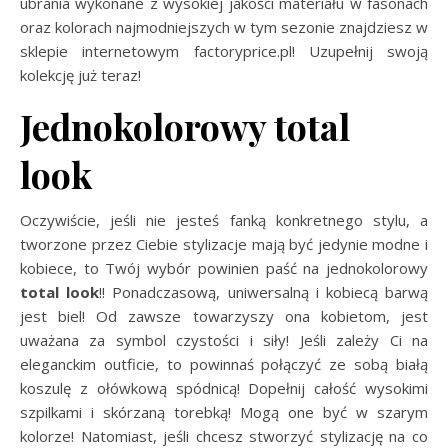
ubrania wykonane z wysokiej jakości materiału w fasonach
oraz kolorach najmodniejszych w tym sezonie znajdziesz w
sklepie internetowym factoryprice.pl!
Uzupełnij swoją
kolekcję już teraz!
Jednokolorowy total
look
Oczywiście, jeśli nie jesteś fanką konkretnego stylu, a
tworzone przez Ciebie stylizacje mają być jedynie modne i
kobiece, to Twój wybór powinien paść na jednokolorowy
total look
!! Ponadczasową, uniwersalną i kobiecą barwą
jest biel! Od zawsze towarzyszy ona kobietom, jest
uważana za symbol czystości i siły! Jeśli zależy Ci na
eleganckim outficie, to powinnaś połączyć ze sobą białą
koszulę z ołówkową spódnicą! Dopełnij całość wysokimi
szpilkami i skórzaną torebką! Mogą one być w szarym
kolorze! Natomiast, jeśli chcesz stworzyć stylizację na co