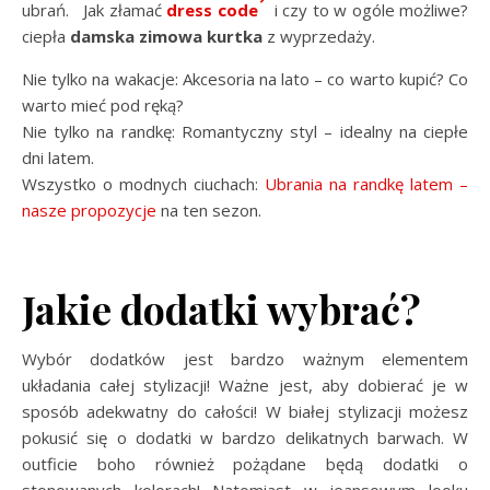
ubrań. Jak złamać
dress code
i czy to w ogóle możliwe?
ciepła
damska zimowa kurtka
z wyprzedaży.
Nie tylko na wakacje: Akcesoria na lato – co warto kupić? Co
warto mieć pod ręką?
Nie tylko na randkę: Romantyczny styl – idealny na ciepłe
dni latem.
Wszystko o modnych ciuchach:
Ubrania na randkę latem –
nasze propozycje
na ten sezon.
Jakie dodatki wybrać?
Wybór dodatków jest bardzo ważnym elementem
układania całej stylizacji! Ważne jest, aby dobierać je w
sposób adekwatny do całości! W białej stylizacji możesz
pokusić się o dodatki w bardzo delikatnych barwach. W
outficie boho również pożądane będą dodatki o
stonowanych kolorach! Natomiast w jeansowym looku