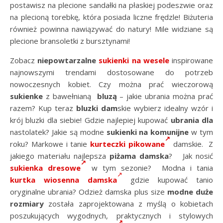
postawisz na plecione sandałki na płaskiej podeszwie oraz
na plecioną torebkę, która posiada liczne frędzle! Biżuteria
również powinna nawiązywać do natury! Mile widziane są
plecione bransoletki z bursztynami!
Zobacz
niepowtarzalne
sukienki na wesele
inspirowane
najnowszymi trendami dostosowane do potrzeb
nowoczesnych kobiet. Czy można prać wieczorową
sukienke
z bawełnianą
bluzą
– jakie ubrania można prać
razem? Kup teraz
bluzki dam
skie wybierz idealny wzór i
krój bluzki dla siebie! Gdzie najlepiej kupować
ubrania dla
nastolatek? Jakie są modne
sukienki na komunijne
w tym
roku? Markowe i tanie
kurteczki pikowane
damskie. Z
jakiego materiału najlepsza
piżama damska
? Jak nosić
sukienka dresowe
w tym sezonie? Modna i tania
kurtka wiosenna damska
gdzie kupować tanio
oryginalne ubrania? Odzież damska plus size
modne duże
rozmiary
została zaprojektowana z myślą o kobietach
poszukujących wygodnych, praktycznych i stylowych