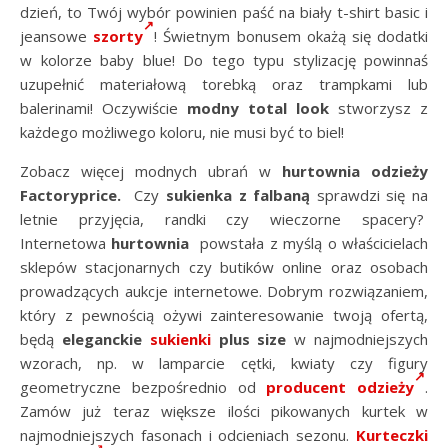
dzień, to Twój wybór powinien paść na biały t-shirt basic i
jeansowe
szorty
! Świetnym bonusem okażą się dodatki
w kolorze baby blue! Do tego typu stylizację powinnaś
uzupełnić materiałową torebką oraz trampkami lub
balerinami! Oczywiście
modny total look
stworzysz z
każdego możliwego koloru, nie musi być to biel!
Zobacz więcej modnych ubrań w
hurtownia odzieży
Factoryprice.
Czy
sukienka z falbaną
sprawdzi się na
letnie przyjęcia, randki czy wieczorne spacery?
Internetowa
hurtownia
powstała z myślą o właścicielach
sklepów stacjonarnych czy butików online oraz osobach
prowadzących aukcje internetowe. Dobrym rozwiązaniem,
który z pewnością ożywi zainteresowanie twoją ofertą,
będą
eleganckie
sukienki
plus size
w najmodniejszych
wzorach, np. w lamparcie cętki, kwiaty czy figury
geometryczne bezpośrednio od
producent odzieży
.
Zamów już teraz większe ilości pikowanych kurtek w
najmodniejszych fasonach i odcieniach sezonu.
Kurteczki