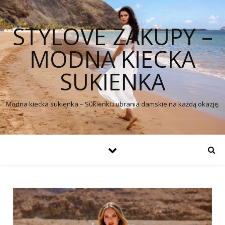
STYLOVE ZAKUPY –
MODNA KIECKA
SUKIENKA
Modna kiecka sukienka – Sukienki i ubrania damskie na każdą okazję.