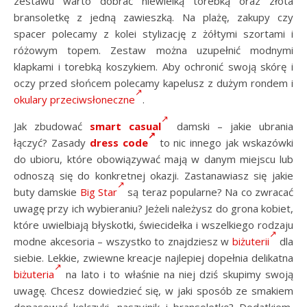
zestawu warto dobrać niewielką torebką oraz złota
bransoletkę z jedną zawieszką. Na plażę, zakupy czy
spacer polecamy z kolei stylizację z żółtymi szortami i
różowym topem. Zestaw można uzupełnić modnymi
klapkami i torebką koszykiem. Aby ochronić swoją skórę i
oczy przed słońcem polecamy kapelusz z dużym rondem i
okulary przeciwsłoneczne
.
Jak zbudować
smart casual
damski – jakie ubrania
łączyć? Zasady
dress code
to nic innego jak wskazówki
do ubioru, które obowiązywać mają w danym miejscu lub
odnoszą się do konkretnej okazji. Zastanawiasz się jakie
buty damskie
Big Star
są teraz popularne? Na co zwracać
uwagę przy ich wybieraniu? Jeżeli należysz do grona kobiet,
które uwielbiają błyskotki, świecidełka i wszelkiego rodzaju
modne akcesoria – wszystko to znajdziesz w
biżuterii
dla
siebie. Lekkie, zwiewne kreacje najlepiej dopełnia delikatna
biżuteria
na lato i to właśnie na niej dziś skupimy swoją
uwagę. Chcesz dowiedzieć się, w jaki sposób ze smakiem
dopasować kolczyki, naszyjnik i bransoletkę? Dodatkiem,