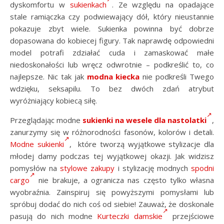
dyskomfortu w
sukienkach
. Ze względu na opadające
stale ramiączka czy podwiewający dół, który nieustannie
pokazuje zbyt wiele. Sukienka powinna być dobrze
dopasowana do kobiecej figury. Tak naprawdę odpowiedni
model potrafi zdziałać cuda i zamaskować małe
niedoskonałości lub wręcz odwrotnie – podkreślić to, co
najlepsze. Nic tak jak
modna kiecka
nie podkreśli Twego
wdzięku, seksapilu. To bez dwóch zdań atrybut
wyróżniający kobiecą siłę.
Przeglądając modne
sukienki na wesele dla nastolatki
,
zanurzymy się w różnorodności fasonów, kolorów i detali.
Modne sukienki
, które tworzą wyjątkowe stylizacje dla
młodej damy podczas tej wyjątkowej okazji. Jak widzisz
pomysłów na
stylowe zakupy
i stylizację modnych
spodni
cargo
nie brakuje, a ogranicza nas często tylko własna
wyobraźnia. Zainspiruj się powyższymi pomysłami lub
spróbuj dodać do nich coś od siebie! Zauważ, że doskonale
pasują do nich modne
Kurteczki damskie
przejściowe