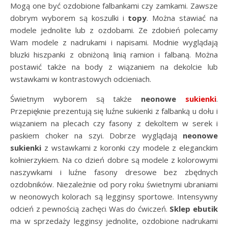
Mogą one być ozdobione falbankami czy zamkami. Zawsze
dobrym wyborem są koszulki i
topy
. Można stawiać na
modele jednolite lub z ozdobami. Ze zdobień polecamy
Wam modele z nadrukami i napisami. Modnie wyglądają
bluzki hiszpanki z obniżoną linią ramion i falbaną. Można
postawić także na body z wiązaniem na dekolcie lub
wstawkami w kontrastowych odcieniach.
Świetnym wyborem są także
neonowe
sukienki
.
Przepięknie prezentują się luźne sukienki z falbanką u dołu i
wiązaniem na plecach czy fasony z dekoltem w serek i
paskiem choker na szyi. Dobrze wyglądają
neonowe
sukienki
z wstawkami z koronki czy modele z eleganckim
kołnierzykiem. Na co dzień dobre są modele z kolorowymi
naszywkami i luźne fasony dresowe bez zbędnych
ozdobników. Niezależnie od pory roku świetnymi ubraniami
w neonowych kolorach są legginsy sportowe. Intensywny
odcień z pewnością zachęci Was do ćwiczeń.
Sklep ebutik
ma w sprzedaży legginsy jednolite, ozdobione nadrukami