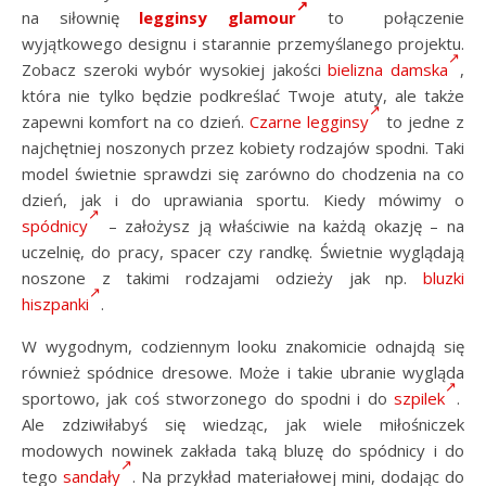
na siłownię
legginsy glamour
to połączenie
wyjątkowego designu i starannie przemyślanego projektu.
Zobacz szeroki wybór wysokiej jakości
bielizna damska
,
która nie tylko będzie podkreślać Twoje atuty, ale także
zapewni komfort na co dzień.
Czarne legginsy
to jedne z
najchętniej noszonych przez kobiety rodzajów spodni. Taki
model świetnie sprawdzi się zarówno do chodzenia na co
dzień, jak i do uprawiania sportu. Kiedy mówimy o
spódnicy
– założysz ją właściwie na każdą okazję – na
uczelnię, do pracy, spacer czy randkę. Świetnie wyglądają
noszone z takimi rodzajami odzieży jak np.
bluzki
hiszpanki
.
W wygodnym, codziennym looku znakomicie odnajdą się
również spódnice dresowe. Może i takie ubranie wygląda
sportowo, jak coś stworzonego do spodni i do
szpilek
.
Ale zdziwiłabyś się wiedząc, jak wiele miłośniczek
modowych nowinek zakłada taką bluzę do spódnicy i do
tego
sandały
. Na przykład materiałowej mini, dodając do