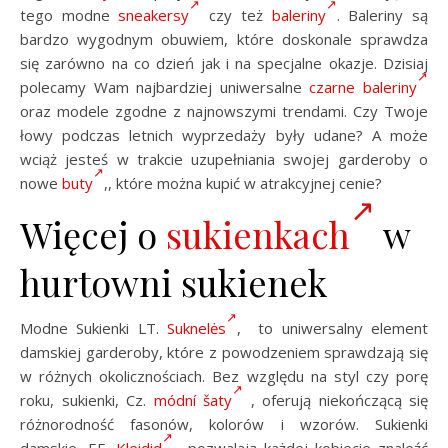
tego modne
sneakersy
czy też
baleriny
. Baleriny są
bardzo wygodnym obuwiem, które doskonale sprawdza
się zarówno na co dzień jak i na specjalne okazje. Dzisiaj
polecamy Wam najbardziej uniwersalne
czarne baleriny
oraz modele zgodne z najnowszymi trendami. Czy Twoje
łowy podczas letnich wyprzedaży były udane? A może
wciąż jesteś w trakcie uzupełniania swojej garderoby o
nowe
buty
,, które można kupić w atrakcyjnej cenie?
Więcej o
sukienkach
w
hurtowni sukienek
Modne Sukienki LT.
Suknelės
, to uniwersalny element
damskiej garderoby, które z powodzeniem sprawdzają się
w różnych okolicznościach. Bez względu na styl czy porę
roku, sukienki, Cz.
módní šaty
, oferują niekończącą się
różnorodność fasonów, kolorów i wzorów. Sukienki
damskie, EE.
Kleidid
pozwalają każdej kobiecie znaleźć