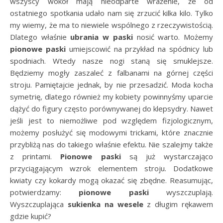
wszyscy wokół mają nieodparte wrażenie, że od
ostatniego spotkania udało nam się zrzucić kilka kilo. Tylko
my wiemy, że ma to niewiele wspólnego z rzeczywistością.
Dlatego właśnie
ubrania w paski
nosić warto. Możemy
pionowe paski
umiejscowić na przykład na spódnicy lub
spodniach. Wtedy nasze nogi staną się smuklejsze.
Będziemy mogły zaszaleć z falbanami na górnej części
stroju. Pamiętajcie jednak, by nie przesadzić. Moda kocha
symetrię, dlatego również my kobiety powinnyśmy uparcie
dążyć do figury często porównywanej do klepsydry. Nawet
jeśli jest to niemożliwe pod względem fizjologicznym,
możemy posłużyć się modowymi trickami, które znacznie
przybliżą nas do takiego właśnie efektu. Nie szalejmy także
z printami.
Pionowe paski
są już wystarczająco
przyciągającym wzrok elementem stroju. Dodatkowe
kwiaty czy kokardy mogą okazać się zbędne. Reasumując,
potwierdzamy:
pionowe paski
wyszczuplają.
Wyszczuplająca
sukienka na wesele
z długim rękawem
gdzie kupić?