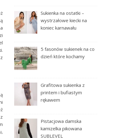
eż
Sukienka na ostatki –
wą
wystrzałowe kiecki na
na
koniec karnawału
zi
el
5 fasonów sukienek na co
i.
dzień które kochamy
 z
Grafitowa sukienka z
printem i bufiastym
są
rękawem
mi
eż
 z
Pistacjowa damska
em
kamizelka pikowana
u,
SUBLEVEL