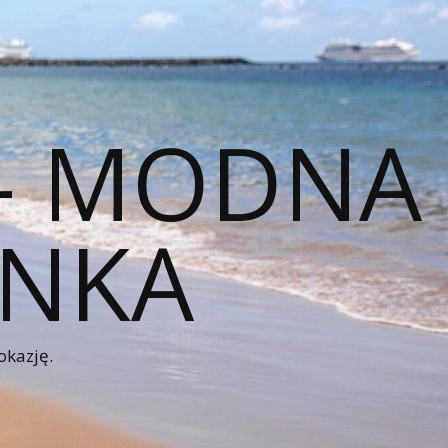
 – MODNA
ENKA
okazję.