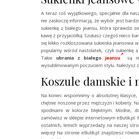
A teraz coś wyjątkowego, specjalnie dla nas
nie zaskoczę informacją, że wybór jest bard
sukienkę z białego jeansu, która sprawdzi si
kawę z przyjaciółką. Szukasz czegoś nieco ba
się lekko rozkloszowana sukienka jeansowa w
popularny wśród nastolatek, czyli sukienkę a
Takie
ubrania z białego
jeansu
są nie
wysublimowanym poczuciem stylu. Należysz d
Koszule damskie i 
Na koniec wspomnimy o absolutnej klasyce, 
chętnie noszone przez mężczyzn i kobiety. 
spodniami w kolorze błękitnym. Modne, 
zamówisz w sklepie internetowym eButik.pl.
ostatnich, letnich wyprzedaży na naszej str
więcej! Na stronie eButik.pl znajdziesz równi