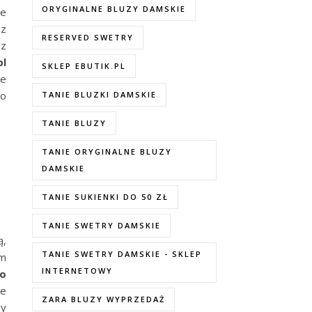
ORYGINALNE BLUZY DAMSKIE
we
az
RESERVED SWETRY
 z
pl
SKLEP EBUTIK.PL
ie
go
TANIE BLUZKI DAMSKIE
TANIE BLUZY
TANIE ORYGINALNE BLUZY
DAMSKIE
TANIE SUKIENKI DO 50 ZŁ
TANIE SWETRY DAMSKIE
ą,
TANIE SWETRY DAMSKIE - SKLEP
ym
INTERNETOWY
go
ne
ZARA BLUZY WYPRZEDAŻ
zy