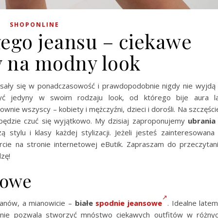
SHOPONLINE
łego jeansu – ciekawe
 na modny look
isały się w ponadczasowość i prawdopodobnie nigdy nie wyjdą
ć jedyny w swoim rodzaju look, od którego bije aura l
ownie wszyscy – kobiety i mężczyźni, dzieci i dorośli. Na szczęści
 będzie czuć się wyjątkowo. My dzisiaj zaproponujemy
ubrania
 stylu i klasy każdej stylizacji. Jeżeli jesteś zainteresowana
cie na stronie internetowej eButik. Zapraszam do przeczytan
zę!
sowe
Panów, a mianowicie –
białe
spodnie jeansowe
. Idealne latem
branie pozwala stworzyć mnóstwo ciekawych outfitów w różny