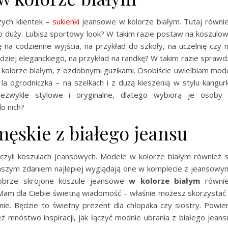
zych klientek –
sukienki
jeansowe w kolorze białym. Tutaj równi
zo duży. Lubisz sportowy look? W takim razie postaw na koszulo
ę na codzienne wyjścia, na przykład do szkoły, na uczelnię czy 
rdziej eleganckiego, na przykład na randkę? W takim razie sprawd
 kolorze białym, z ozdobnymi guzikami. Osobiście uwielbiam mod
 la ogrodniczka – na szelkach i z dużą kieszenią w stylu kangurk
zwykle stylowe i oryginalne, dlatego wybiorą je osoby
o nich?
męskie z białego jeansu
czyli koszulach jeansowych. Modele w kolorze białym również 
Naszym zdaniem najlepiej wyglądają one w komplecie z jeansowy
dobrze skrojone koszule jeansowe
w kolorze białym
równi
 Mam dla Ciebie świetną wiadomość – właśnie możesz skorzystać
onie. Będzie to świetny prezent dla chłopaka czy siostry. Powi
eż mnóstwo inspiracji, jak łączyć modnie ubrania z białego jeans