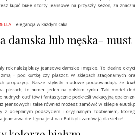
żesz kupić białe szorty jeansowe na przyszły sezon, za znaczn
BELLA
– elegancja w każdym calu!
wa damska lub męska– must
y rok należą bluzy jeansowe damskie i męskie. To idealne okryc
ż zimą – pod kurtkę czy płaszcz. W sklepach stacjonarnych or
ch propozycji. Nasze stylistki modowe podpowiadają, że
bia
 na plecach, to numer jeden na polskim rynku. Taki model do
mie nudnych outfitów i fantastycznie podkreśli wakacyjną opalenizn
 jeansowych i takie również możesz zamówić w sklepie eButik.p
y z ocieplanym podszyciem i oryginalnym zdobieniem, które
za jeansowa dostępna jest na eButik.pl i zamów ją dla siebie!
w kolorze białym