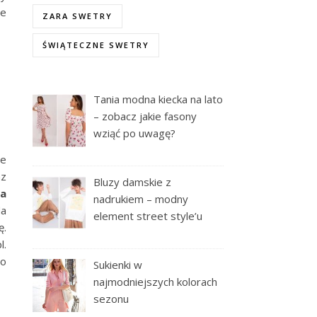
ie
ZARA SWETRY
ŚWIĄTECZNE SWETRY
Tania modna kiecka na lato
– zobacz jakie fasony
wziąć po uwagę?
ie
az
Bluzy damskie z
ła
nadrukiem – modny
da
element street style’u
ę.
l.
go
Sukienki w
najmodniejszych kolorach
sezonu