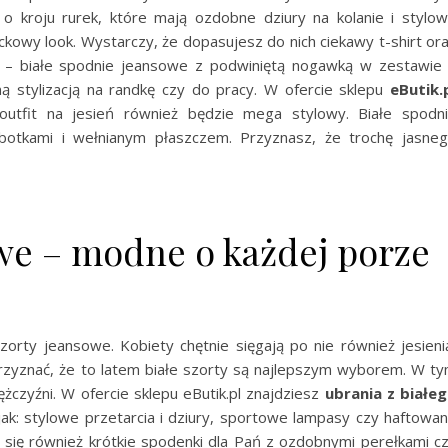
 o kroju rurek, które mają ozdobne dziury na kolanie i stylo
ockowy look. Wystarczy, że dopasujesz do nich ciekawy t-shirt or
 – białe spodnie jeansowe z podwiniętą nogawką w zestawie
ną stylizacją na randkę czy do pracy. W ofercie sklepu
eButik.
outfit na jesień również będzie mega stylowy. Białe spodn
botkami i wełnianym płaszczem. Przyznasz, że trochę jasne
owe – modne o każdej porze
orty jeansowe. Kobiety chętnie sięgają po nie również jesieni
przyznać, że to latem białe szorty są najlepszym wyborem. W t
ężczyźni. W ofercie sklepu eButik.pl znajdziesz
ubrania z białe
k: stylowe przetarcia i dziury, sportowe lampasy czy haftowa
ą się również krótkie spodenki dla Pań z ozdobnymi perełkami c