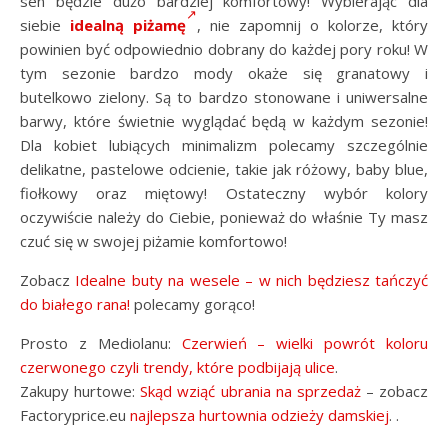
sen będzie dużo bardziej komfortowy! Wybierając dla
siebie
idealną piżamę
, nie zapomnij o kolorze, który
powinien być odpowiednio dobrany do każdej pory roku! W
tym sezonie bardzo mody okaże się granatowy i
butelkowo zielony. Są to bardzo stonowane i uniwersalne
barwy, które świetnie wyglądać będą w każdym sezonie!
Dla kobiet lubiących minimalizm polecamy szczególnie
delikatne, pastelowe odcienie, takie jak różowy, baby blue,
fiołkowy oraz miętowy! Ostateczny wybór kolory
oczywiście należy do Ciebie, ponieważ do właśnie Ty masz
czuć się w swojej piżamie komfortowo!
Zobacz
Idealne buty na wesele – w nich będziesz tańczyć
do białego rana!
polecamy gorąco!
Prosto z Mediolanu:
Czerwień – wielki powrót koloru
czerwonego czyli trendy, które podbijają ulice
.
Zakupy hurtowe:
Skąd wziąć ubrania na sprzedaż
– zobacz
Factoryprice.eu
najlepsza hurtownia odzieży damskiej
. .