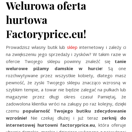
Welurowa oferta
hurtowa
Factoryprice.eu!
Prowadzisz własny butik lub
sklep
internetowy i zależy ci
na zwiększeniu jego sprzedaży i zysków? W takim razie w
ofercie Twojego sklepu powinny znaleźć się
tanie
welurowe piżamy damskie w hurcie
! Są one
rozchwytywane przez wszystkie kobiety, dlatego masz
pewność, że zyski Twojego sklepu znacząco wzrosną w
szybkim tempie, a towar nie będzie zalegać na pułkach lub
magazynie przez długi okres czasu! Pamiętaj, że
zadowolona klientka wróci na zakupy po raz kolejny, dzięki
czemu
popularność Twojego butiku zdecydowanie
wzrośnie!
Nie czekaj dłużej i już teraz
zerknij do
internetowej hurtowni factoryprice.eu
, która oferuje
ubrania damskie, męskie i dziecięce wykonane z najwyższej