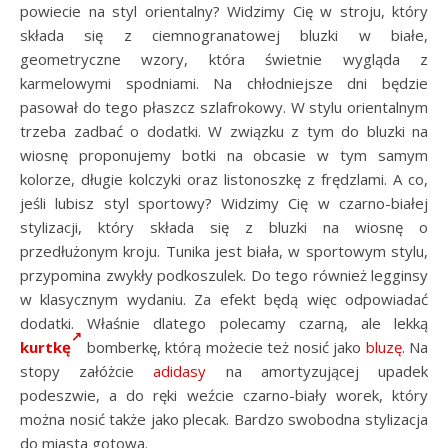
powiecie na styl orientalny? Widzimy Cię w stroju, który
składa się z ciemnogranatowej bluzki w białe,
geometryczne wzory, która świetnie wygląda z
karmelowymi spodniami. Na chłodniejsze dni będzie
pasował do tego płaszcz szlafrokowy. W stylu orientalnym
trzeba zadbać o dodatki. W związku z tym do bluzki na
wiosnę proponujemy botki na obcasie w tym samym
kolorze, długie kolczyki oraz listonoszkę z frędzlami. A co,
jeśli lubisz styl sportowy? Widzimy Cię w czarno-białej
stylizacji, który składa się z bluzki na wiosnę o
przedłużonym kroju. Tunika jest biała, w sportowym stylu,
przypomina zwykły podkoszulek. Do tego również legginsy
w klasycznym wydaniu. Za efekt będą więc odpowiadać
dodatki. Właśnie dlatego polecamy czarną, ale lekką
kurtkę
bomberkę, którą możecie też nosić jako
bluzę
. Na
stopy załóżcie
adidasy
na amortyzującej upadek
podeszwie, a do ręki weźcie czarno-biały worek, który
można nosić także jako plecak. Bardzo swobodna stylizacja
do miasta gotowa.