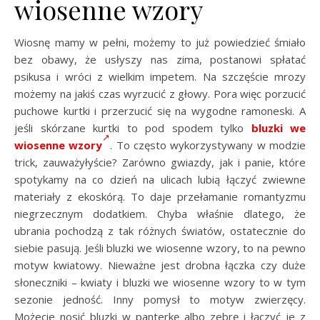
wiosenne wzory
Wiosnę mamy w pełni, możemy to już powiedzieć śmiało
bez obawy, że usłyszy nas zima, postanowi spłatać
psikusa i wróci z wielkim impetem. Na szczęście mrozy
możemy na jakiś czas wyrzucić z głowy. Pora więc porzucić
puchowe kurtki i przerzucić się na wygodne ramoneski. A
jeśli skórzane kurtki to pod spodem tylko
bluzki we
wiosenne wzory
. To często wykorzystywany w modzie
trick, zauważyłyście? Zarówno gwiazdy, jak i panie, które
spotykamy na co dzień na ulicach lubią łączyć zwiewne
materiały z ekoskórą. To daje przełamanie romantyzmu
niegrzecznym dodatkiem. Chyba właśnie dlatego, że
ubrania pochodzą z tak różnych światów, ostatecznie do
siebie pasują. Jeśli bluzki we wiosenne wzory, to na pewno
motyw kwiatowy. Nieważne jest drobna łączka czy duże
słoneczniki – kwiaty i bluzki we wiosenne wzory to w tym
sezonie jedność. Inny pomysł to motyw zwierzęcy.
Możecie nosić bluzki w panterkę albo zebrę i łączyć je z