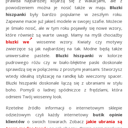
prawda najbardziej kojarzą się z wakacjami, ale z
powodzeniem można je nosić także w maju.
Bluzki
hiszpanki
były bardzo popularne w zeszłym roku.
Zapewne macie już jakieś modele w swojej szafie. Możecie
je śmiało nosić, ale w tym roku pojawiły się nowe wzory,
które również są warte uwagi. Mamy na myśli chociażby
bluzki we
wiosenne wzory. Kwiaty czy motywy
zwierzęce są jak najbardziej na tak. Modne będą także
uniwersalne pastele.
Bluzki hiszpanki
w kolorze
pudrowego różu czy w biało-błękitne paski doskonale
sprawdzą się w połączeniu z prostymi jeansami. Stworzysz
wtedy idealną stylizację na randkę lub wieczorny spacer.
Bluzki hiszpanki doskonale łączą się z ubraniami w stylu
boho. Pomyśl o ładnej spódniczce z frędzlami, która
odmieni Twój wiosenny look.
Rzetelne źródło informacji o internetowym sklepie
odzieżowym czyli każdy internetowy
butik opinie
klientów
o swoich towarach. Zobacz
jakie ubrania są