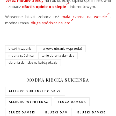
teraz modne
trendy
na rok obecny. Opinia opinii nierówna
– zobacz
eButik opinie o sklepie
internetowym.
Wiosenne bluzki zobacz też
mała czarna na wesele
,
modna i tania
długa spódnica na lato
.
bluzki hiszpanki
markowe ubrania wyprzedaż
modna spódnica
tanie ubrania damskie
ubrania damskie na każdą okazję
MODNA KIECKA SUKIENKA
ALLEGRO SUKIENKI DO 50 ZŁ
ALLEGRO WYPRZEDAŻ
BLUZA DAMSKA
BLUZE DAMSKI
BLUZKI DAM
BLUZKI DAMKIE