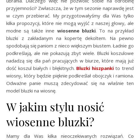
ubrania. Dlaczego więc nie pozwolić sobie na odrobinę
przyjemności? Zwłaszcza, że w tym sezonie naprawdę jest
w czym przebierać. My przygotowałyśmy dla Was tylko
kilka propozycji, które nie mogą wyjść z naszej głowy, ale
modne są także inne
wiosenne bluzki
. To na przykład
bluzki z zakładanym na kopertę dekoltem. Na pewno
spodobają się paniom z nieco większym biustem. Ładnie go
podkreślają, ale nie pokazują zbyt wiele. Bluzki koszulowe
nadadzą się dla pań pracujących w biurze, które mają już
dość koszul białych i błękitnych.
Bluzki hiszpanki
to trend
wiosny, który będzie pięknie podkreślał obojczyk i ramiona.
Odważne panie muszą zdecydować się na właśnie ten
model bluzki na wiosnę.
W jakim stylu nosić
wiosenne bluzki?
Mamy dla Was kilka nieoczekiwanych rozwiązań. Co