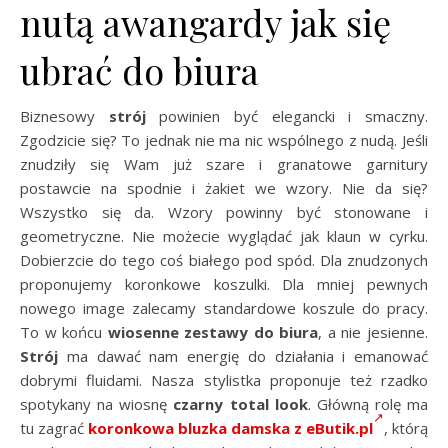
nutą awangardy jak się
ubrać do biura
Biznesowy
strój
powinien być elegancki i smaczny.
Zgodzicie się? To jednak nie ma nic wspólnego z nudą. Jeśli
znudziły się Wam już szare i granatowe garnitury
postawcie na spodnie i żakiet we wzory. Nie da się?
Wszystko się da. Wzory powinny być stonowane i
geometryczne. Nie możecie wyglądać jak klaun w cyrku.
Dobierzcie do tego coś białego pod spód. Dla znudzonych
proponujemy koronkowe koszulki. Dla mniej pewnych
nowego image zalecamy standardowe koszule do pracy.
To w końcu
wiosenne zestawy do biura
, a nie jesienne.
Strój
ma dawać nam energię do działania i emanować
dobrymi fluidami. Nasza stylistka proponuje też rzadko
spotykany na wiosnę
czarny total look
. Główną rolę ma
tu zagrać
koronkowa bluzka damska z eButik.pl
, którą