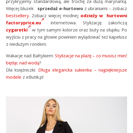
przykryjemy standardową, ale trochę za dużą marynarką.
Więcej bluzek
sprzedaż e-hurtowo
z ubraniami – zobacz
bestsellery
. Zobacz więcej modnej
odzieży w hurtowni
factoryprice.eu
internetowa. Stylizację zakończą
cygaretki
w tym samym kolorze oraz buty na słupku. Po
wyjściu z pracy na głowie powinien wylądować też kapelusz
z niedużym rondem.
Wakacje nad Bałtykiem:
Stylizacje na plażę – co musisz mieć
będąc nad wodą
?
Dla księżniczki:
Długa elegancka sukienka – najpiękniejsze
modele
z eButik.pl