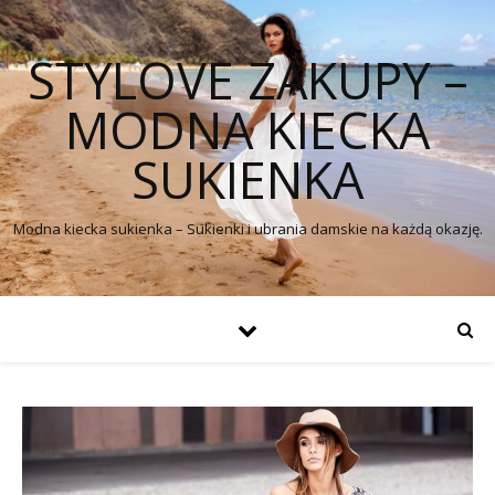
STYLOVE ZAKUPY –
MODNA KIECKA
SUKIENKA
Modna kiecka sukienka – Sukienki i ubrania damskie na każdą okazję.