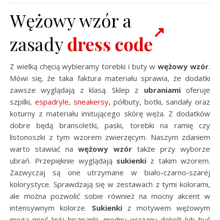
Wężowy wzór a
zasady
dress code
Z wielką chęcią wybieramy torebki i buty w
wężowy wzór
.
Mówi się, że taka faktura materiału sprawia, że dodatki
zawsze wyglądają z klasą. Sklep z
ubraniami
oferuje
szpilki,
espadryle
,
sneakersy
, półbuty, botki, sandały oraz
koturny z materiału imitującego skórę węża. Z dodatków
dobre będą bransoletki, paski, torebki na ramię czy
listonoszki z tym wzorem zwierzęcym. Naszym zdaniem
warto stawiać na
wężowy wzór
także przy wyborze
ubrań. Przepięknie wyglądają
sukienki
z takim wzorem.
Zazwyczaj są one utrzymane w biało-czarno-szarej
kolorystyce. Sprawdzają się w zestawach z tymi kolorami,
ale można pozwolić sobie również na mocny akcent w
intensywnym kolorze.
Sukienki
z motywem wężowym
mogą mieć krój hiszpanki, modny wiązany dekolt lub być