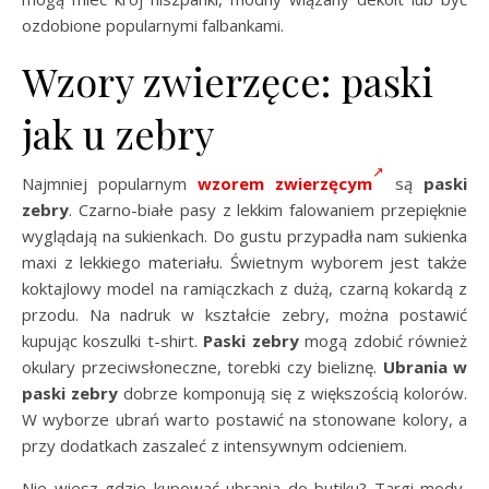
ozdobione popularnymi falbankami.
Wzory zwierzęce: paski
jak u zebry
Najmniej popularnym
wzorem zwierzęcym
są
paski
zebry
. Czarno-białe pasy z lekkim falowaniem przepięknie
wyglądają na sukienkach. Do gustu przypadła nam sukienka
maxi z lekkiego materiału. Świetnym wyborem jest także
koktajlowy model na ramiączkach z dużą, czarną kokardą z
przodu. Na nadruk w kształcie zebry, można postawić
kupując koszulki t-shirt.
Paski zebry
mogą zdobić również
okulary przeciwsłoneczne, torebki czy bieliznę.
Ubrania
w
paski zebry
dobrze komponują się z większością kolorów.
W wyborze ubrań warto postawić na stonowane kolory, a
przy dodatkach zaszaleć z intensywnym odcieniem.
Nie wiesz gdzie kupować ubrania do butiku? Targi mody,