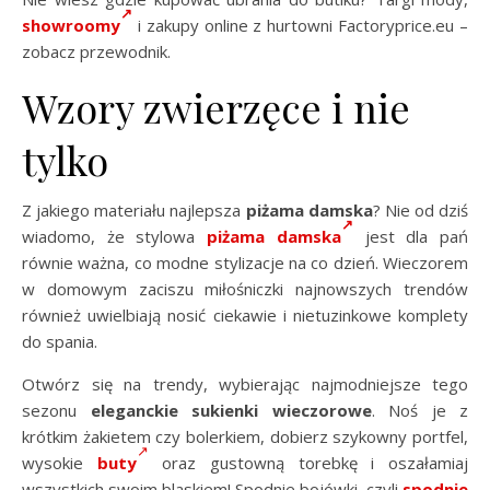
showroomy
i zakupy online z hurtowni Factoryprice.eu –
zobacz przewodnik.
Wzory zwierzęce i nie
tylko
Z jakiego materiału najlepsza
piżama damska
? Nie od dziś
wiadomo, że stylowa
piżama damska
jest dla pań
równie ważna, co modne stylizacje na co dzień. Wieczorem
w domowym zaciszu miłośniczki najnowszych trendów
również uwielbiają nosić ciekawie i nietuzinkowe komplety
do spania.
Otwórz się na trendy, wybierając najmodniejsze tego
sezonu
eleganckie sukienki wieczorowe
. Noś je z
krótkim żakietem czy bolerkiem, dobierz szykowny portfel,
wysokie
buty
oraz gustowną torebkę i oszałamiaj
wszystkich swoim blaskiem! Spodnie bojówki, czyli
spodnie