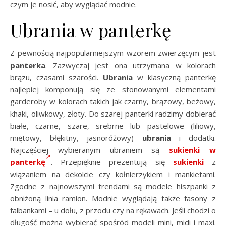
czym je nosić, aby wyglądać modnie.
Ubrania w panterkę
Z pewnością najpopularniejszym wzorem zwierzęcym jest
panterka
. Zazwyczaj jest ona utrzymana w kolorach
brązu, czasami szarości.
Ubrania
w klasyczną panterkę
najlepiej komponują się ze stonowanymi elementami
garderoby w kolorach takich jak czarny, brązowy, beżowy,
khaki, oliwkowy, złoty. Do szarej panterki radzimy dobierać
białe, czarne, szare, srebrne lub pastelowe (liliowy,
miętowy, błękitny, jasnoróżowy)
ubrania
i dodatki.
Najczęściej wybieranym ubraniem są
sukienki w
panterkę
. Przepięknie prezentują się
sukienki
z
wiązaniem na dekolcie czy kołnierzykiem i mankietami.
Zgodne z najnowszymi trendami są modele hiszpanki z
obniżoną linia ramion. Modnie wyglądają także fasony z
falbankami – u dołu, z przodu czy na rękawach. Jeśli chodzi o
długość można wybierać spośród modeli mini, midi i maxi.