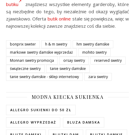
butiku
znajdziesz wszystkie elementy garderoby, które
są niezbędne do tego, by niezależnie od okazji wyglądać
zjawiskowo. Oferta
butik online
stale się powiększa, więc w
najnowszej kolekcji zawsze znajdziesz coś dla siebie.
bonprix sweter
h & m swetry
hm swetry damskie
markowe swetry damskie wyprzedaż
mohito swetry
Monnari swetry promocja
orsay swetry
reserved swetry
świąteczne swetry
tanie swetry damskie
tanie swetry damskie - sklep internetowy
zara swetry
MODNA KIECKA SUKIENKA
ALLEGRO SUKIENKI DO 50 ZŁ
ALLEGRO WYPRZEDAŻ
BLUZA DAMSKA
BLUZE DAMSKI
BLUZKI DAM
BLUZKI DAMKIE