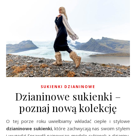
SUKIENKI DZIANINOWE
Dzianinowe sukienki –
poznaj nową kolekcję
O tej porze roku uwielbiamy wkładać ciepłe i stylowe
dzianinowe sukienki
, które zachwycają nas swoim stylem
i wygodą! Sprawdź najnowsze modele sukienek z dzianiny,