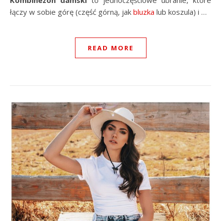
Kombinezon damski
to jednoczęściowe ubranie, które
łączy w sobie górę (część górną, jak
bluzka
lub koszula) i …
READ MORE